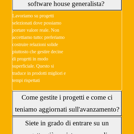
software house generalista?
Lavoriamo su progetti
selezionati dove possiamo
portare valore reale. Non
accettiamo tutto: preferiamo
costruire relazioni solide
piuttosto che gestire decine
di progetti in modo
superficiale. Questo si
traduce in prodotti migliori e
tempi rispettati
Come gestite i progetti e come ci
teniamo aggiornati sull'avanzamento?
Siete in grado di entrare su un